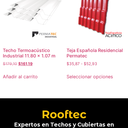
Techo Termoacústico
Teja Española Residencial
Industrial 11.80 x 1.07 m
Permatec
$
179,10
$
161,19
$
35,87
-
$
52,93
Añadir al carrito
Seleccionar opciones
Expertos en Techos y Cubiertas en