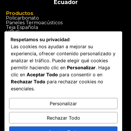
Ecuador
Productos
Policarbonato
Paneles Termoacústicos
Teja Española
UPVC
Ver tienda
Respetamos su privacidad
Las cookies nos ayudan a mejorar su
Servicios
experiencia, ofrecer contenido personalizado y
Construcción de techos
Instalación de cubiertas
analizar el tráfico. Puede elegir qué cookies
Ver Servicios
permitir haciendo clic en
Personalizar
. Haga
clic en
Aceptar Todo
para consentir o en
Ciudades
Rechazar Todo
para rechazar cookies no
Techos en Quito
Techos en Guayaquil
esenciales.
Techos en Cuenca
Techos a Nivel Nacional
Personalizar
Rechazar Todo