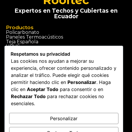
Expertos en Techos y Cubiertas en
Ecuador
Productos
Policarbonato
Paneles Termoacústicos
Teja Española
UPVC
Ver tienda
Respetamos su privacidad
Las cookies nos ayudan a mejorar su
Servicios
experiencia, ofrecer contenido personalizado y
Construcción de techos
Instalación de cubiertas
analizar el tráfico. Puede elegir qué cookies
Ver Servicios
permitir haciendo clic en
Personalizar
. Haga
clic en
Aceptar Todo
para consentir o en
Ciudades
Rechazar Todo
para rechazar cookies no
Techos en Quito
Techos en Guayaquil
esenciales.
Techos en Cuenca
Techos a Nivel Nacional
Personalizar