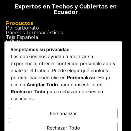
Expertos en Techos y Cubiertas en
Ecuador
Productos
Policarbonato
Paneles Termoacústicos
Teja Española
UPVC
Ver tienda
Respetamos su privacidad
Las cookies nos ayudan a mejorar su
Servicios
experiencia, ofrecer contenido personalizado y
Construcción de techos
Instalación de cubiertas
analizar el tráfico. Puede elegir qué cookies
Ver Servicios
permitir haciendo clic en
Personalizar
. Haga
clic en
Aceptar Todo
para consentir o en
Ciudades
Rechazar Todo
para rechazar cookies no
Techos en Quito
Techos en Guayaquil
esenciales.
Techos en Cuenca
Techos a Nivel Nacional
Personalizar
Rechazar Todo