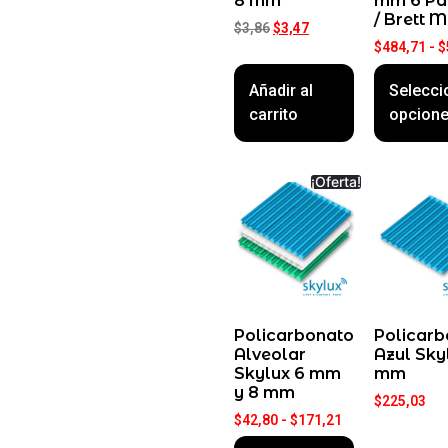
8 mm
mm 6 Pa
/ Brett M
$
3,86
$
3,47
$
484,71
-
$
Añadir al
Selecci
carrito
opcion
¡Oferta!
Policarbonato
Policarb
Alveolar
Azul Sky
Skylux 6 mm
mm
y 8 mm
$
225,03
$
42,80
-
$
171,21