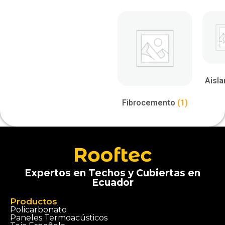
Aisl
Fibrocemento
(1)
Expertos en Techos y Cubiertas en
Ecuador
Productos
Policarbonato
Paneles Termoacústicos