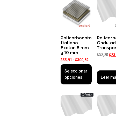
Policarbonato
Policarb
Italiano
Ondulad
Exolon 8 mm
Transpa
y 10 mm
$
32,25
$
23
$
55,91
-
$
300,82
Seleccionar
opciones
Leer m
¡Oferta!