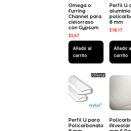
Omega o
Perfil U 
Furring
aluminio
Channel para
policarb
cielorraso
8 mm
con Gypsum
$
18,17
$
3,67
Añadir al
Añadir a
carrito
carrito
¡Oferta!
Perfil U para
Policarb
Policarbonato
Alveolar