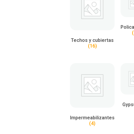
Polic
(
Techos y cubiertas
(16)
Gyp
Impermeabilizantes
(4)