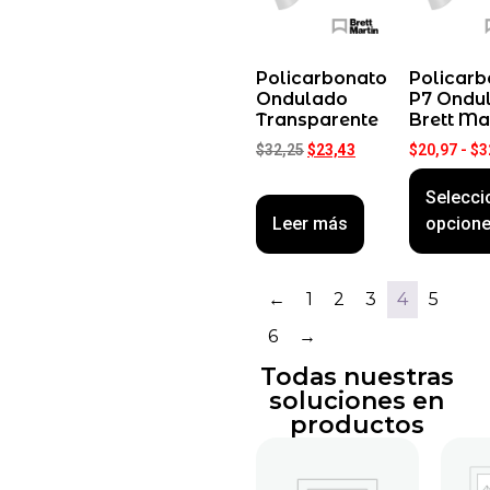
Policarbonato
Policarb
Ondulado
P7 Ondu
Transparente
Brett Ma
$
32,25
$
23,43
$
20,97
-
$
3
Selecci
Leer más
opcion
←
1
2
3
4
5
6
→
Todas nuestras
soluciones en
productos